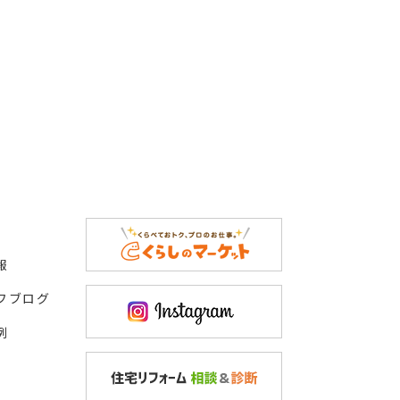
報
フブログ
例