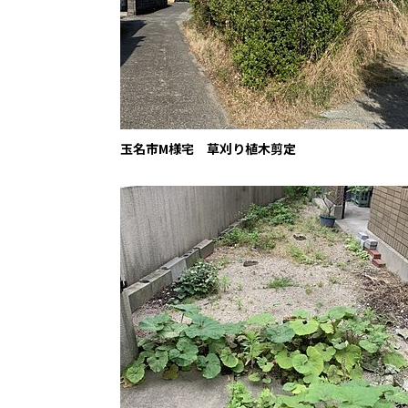
玉名市M様宅 草刈り植木剪定