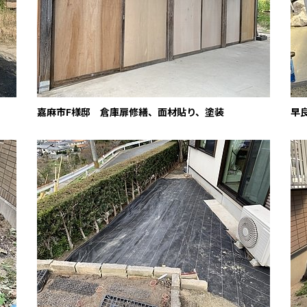
嘉麻市F様邸 倉庫扉修繕、面材貼り、塗装
早