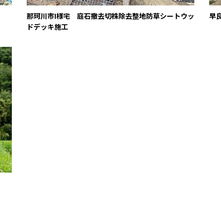
那珂川市I様宅 庭石撤去切株除去整地防草シートウッ
早
ドデッキ施工