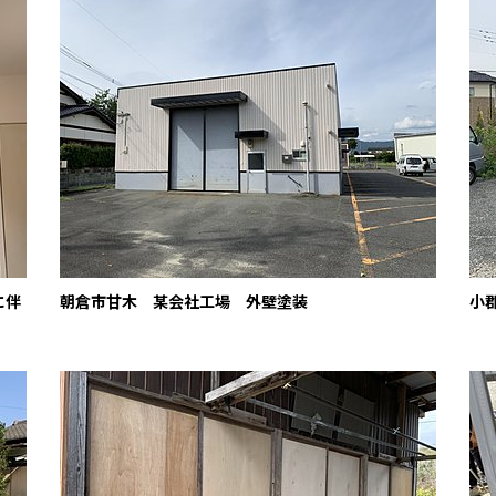
に伴
朝倉市甘木 某会社工場 外壁塗装
小